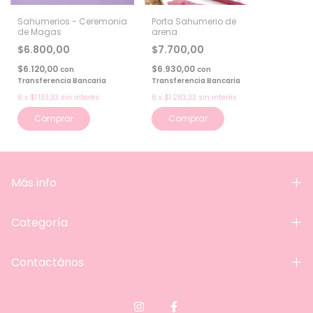
Sahumerios - Ceremonia
Porta Sahumerio de
de Magas
arena
$6.800,00
$7.700,00
$6.120,00
$6.930,00
con
con
Transferencia Bancaria
Transferencia Bancaria
6
x
$1.133,33
sin interés
6
x
$1.283,33
sin interés
Comprar
Comprar
Más info
Categoría
Contactános