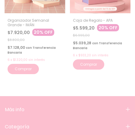
Organizador Semanal
Caja de Regalo - APA
Grande - IMÁN
20% OFF
$5.599,20
20% OFF
$7.920,00
$6.999,00
$8.800,00
$5.039,28
con
Transferencia
$7.128,00
con
Transferencia
Bancaria
Bancaria
6
x
$933,20
sin interés
6
x
$1.320,00
sin interés
Comprar
Más info
Categoría