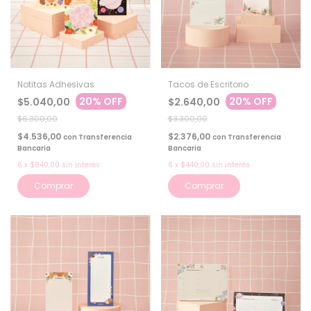
Notitas Adhesivas
Tacos de Escritorio
20% OFF
20% OFF
$5.040,00
$2.640,00
$6.300,00
$3.300,00
$4.536,00
$2.376,00
con
Transferencia
con
Transferencia
Bancaria
Bancaria
6
x
$840,00
sin interés
6
x
$440,00
sin interés
Comprar
Comprar