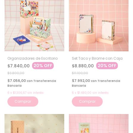
Organizadores de Escritorio
Set Taco y Birome con Caja
20% OFF
20% OFF
$7.840,00
$8.880,00
$9.800,00
$11.100,00
$7.056,00
$7.992,00
con
Transferencia
con
Transferencia
Bancaria
Bancaria
6
x
$1.306,67
sin interés
6
x
$1.480,00
sin interés
Comprar
Comprar