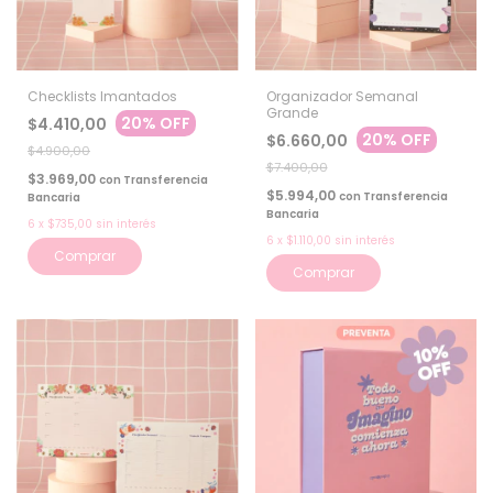
Checklists Imantados
Organizador Semanal
Grande
20% OFF
$4.410,00
20% OFF
$6.660,00
$4.900,00
$7.400,00
$3.969,00
con
Transferencia
$5.994,00
con
Transferencia
Bancaria
Bancaria
6
x
$735,00
sin interés
6
x
$1.110,00
sin interés
Comprar
Comprar