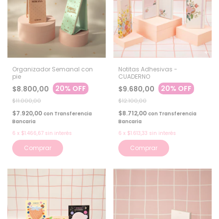
Organizador Semanal con
Notitas Adhesivas -
pie
CUADERNO
20% OFF
20% OFF
$8.800,00
$9.680,00
$11.000,00
$12.100,00
$7.920,00
$8.712,00
con
Transferencia
con
Transferencia
Bancaria
Bancaria
6
x
$1.466,67
sin interés
6
x
$1.613,33
sin interés
Comprar
Comprar