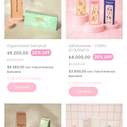
Organizador Semanal
Señaladores - CUERO
ECOLÓGICO
20% OFF
$9.200,00
20% OFF
$4.000,00
$11.500,00
$5.000,00
$8.280,00
con
Transferencia
$3.600,00
con
Transferencia
Bancaria
Bancaria
6
x
$1.533,33
sin interés
6
x
$666,67
sin interés
Comprar
Comprar