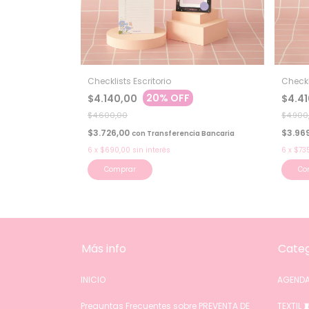
Checklists Escritorio
Check
20% OFF
$4.140,00
$4.4
$4.600,00
$4.900
$3.726,00
$3.96
con
Transferencia Bancaria
6
x
$690,00
sin interés
6
x
$73
Comprar
Co
Más info
Categ
INICIO
AGENDA
Preguntas Frecuentes sobre PREVENTA DE
TEXTIL 