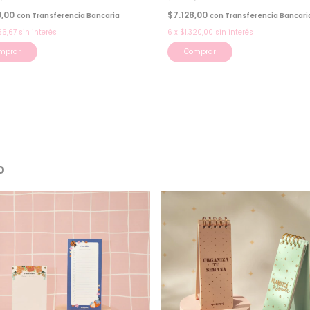
0,00
$7.128,00
con
Transferencia Bancaria
con
Transferencia Bancari
66,67
sin interés
6
x
$1.320,00
sin interés
mprar
Comprar
o