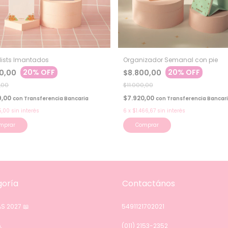
lists Imantados
Organizador Semanal con pie
20% OFF
20% OFF
10,00
$8.800,00
,00
$11.000,00
9,00
$7.920,00
con
Transferencia Bancaria
con
Transferencia Bancar
5,00
sin interés
6
x
$1.466,67
sin interés
mprar
Comprar
oría
Contactános
S 2027 📖
5491121702021

(011) 2153-2352