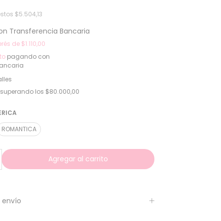
estos
$5.504,13
on
Transferencia Bancaria
erés de
$1.110,00
to
pagando con
Bancaria
lles
superando los
$80.000,00
ERICA
ROMANTICA
 envío