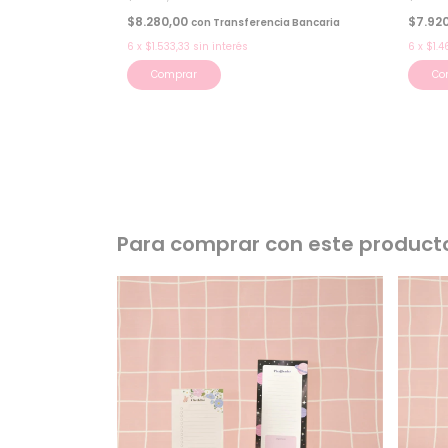
$8.280,00
$7.92
con
Transferencia Bancaria
6
x
$1.533,33
sin interés
6
x
$1.4
Comprar
Co
Para comprar con este product