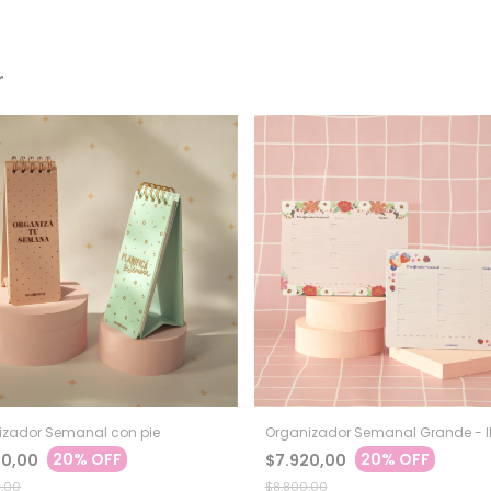
r
izador Semanal con pie
Organizador Semanal Grande - 
20% OFF
20% OFF
00,00
$7.920,00
0,00
$8.800,00