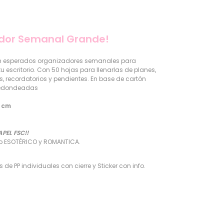
dor Semanal Grande!
tan esperados organizadores semanales para
 escritorio. Con 50 hojas para llenarlas de planes,
s, recordatorios y pendientes. En base de cartón
 redondeadas
4 cm
APEL FSC!!
o ESOTÉRICO y ROMANTICA.
 de PP individuales con cierre y Sticker con info.