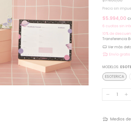
$7.400,00
Precio sin impu
$5.994,00
c
6
cuotas sin int
10% de descuen
Transferencia 
Ver más deta
Envío gratis
MODELOS:
ESOT
ESOTERICA
Medios de