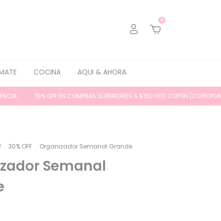
0
MATE
COCINA
AQUI & AHORA
· 10% OFF EN COMPRAS SUPERIORES A $150.000 CUPÓN (CU150PON) // ENVÍ
!
.
30% OFF
.
Organizador Semanal Grande
izador Semanal
e