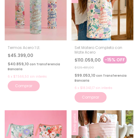
Termos Acero 1 Lt.
Set Matero Completo con
Mate Acero
$45.399,00
-
15
%
OFF
$110.059,00
$40.859,10
con
Transferencia
$129.481,00
Bancaria
$99.053,10
con
Transferencia
6
x
$7.566,50
sin interés
Bancaria
Comprar
6
x
$18.343,17
sin interés
Comprar
Envío gratis