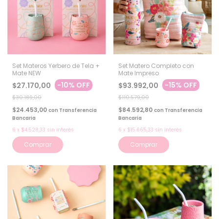
Set Materos Yerbero de Tela +
Set Matero Completo con
Mate NEW
Mate Impreso
-
10
%
OFF
-
15
%
OFF
$27.170,00
$93.992,00
$30.189,00
$110.579,00
$24.453,00
$84.592,80
con
Transferencia
con
Transferencia
Bancaria
Bancaria
6
x
$4.528,33
sin interés
6
x
$15.665,33
sin interés
Comprar
Comprar