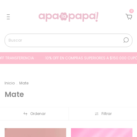
0
 TRANSFERENCIA ·
· 10% OFF EN COMPRAS SUPERIORES A $150.000 CUPÓN (
Inicio
.
Mate
Mate
Ordenar
Filtrar