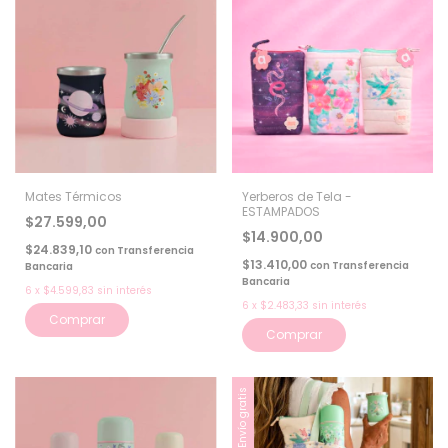
Mates Térmicos
Yerberos de Tela -
ESTAMPADOS
$27.599,00
$14.900,00
$24.839,10
con
Transferencia
$13.410,00
con
Transferencia
Bancaria
Bancaria
6
x
$4.599,83
sin interés
6
x
$2.483,33
sin interés
Comprar
Comprar
Envío gratis