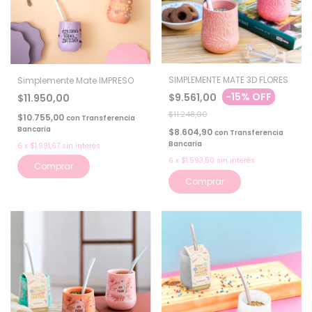
SIMPLEMENTE MATE 3D FLORES
Simplemente Mate IMPRESO
-
15
%
OFF
$9.561,00
$11.950,00
$11.248,00
$10.755,00
con
Transferencia
Bancaria
$8.604,90
con
Transferencia
Bancaria
6
x
$1.991,67
sin interés
6
x
$1.593,50
sin interés
Comprar
Comprar