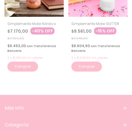
Simplemente Mate Nórdico
Simplemente Mate GLITTER
-
40
%
OFF
-
15
%
OFF
$7.170,00
$9.561,00
$11.950,00
$11.248,00
$6.453,00
$8.604,90
con
Transferencia
con
Transferencia
Bancaria
Bancaria
6
x
$1.195,00
sin interés
6
x
$1.593,50
sin interés
Comprar
Más info
Categoría