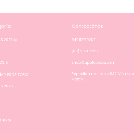
oría
Contactános
S 2027 📖
5491121702021

(011) 2153-2352
OS ❄️
shop@apalapapa.com
Republica de Israel 4842, Villa Ly
ÍA Y ESCRITORIO
Martin
S 2026
A
 AHORA