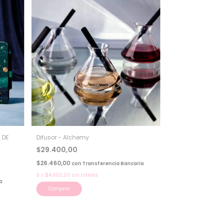
 DE
Difusor - Alchemy
$29.400,00
$26.460,00
con
Transferencia Bancaria
6
x
$4.900,00
sin interés
a
Comprar