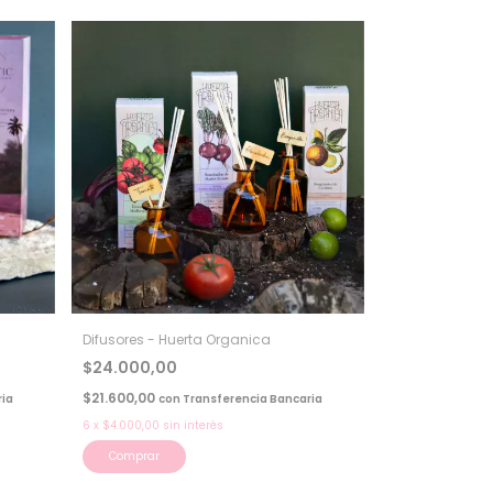
Difusores - Huerta Organica
$24.000,00
$21.600,00
ia
con
Transferencia Bancaria
6
x
$4.000,00
sin interés
Comprar