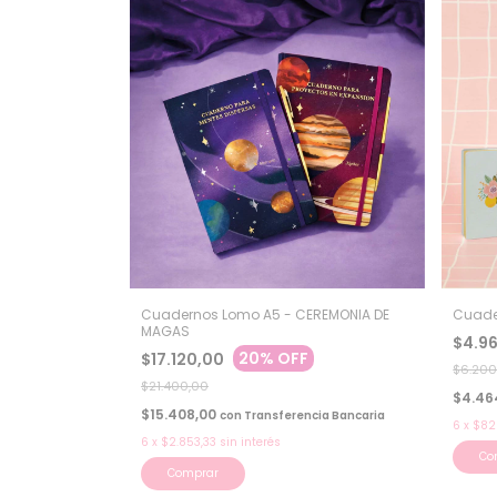
Cuadernos Lomo A5 - CEREMONIA DE
Cuade
MAGAS
$4.9
20% OFF
$17.120,00
$6.200
$21.400,00
$4.46
$15.408,00
con
Transferencia Bancaria
6
x
$82
6
x
$2.853,33
sin interés
Co
Comprar