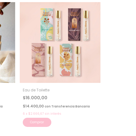
Eau de Toilette
$16.000,00
$14.400,00
ia
con
Transferencia Bancaria
6
x
$2.666,67
sin interés
Comprar