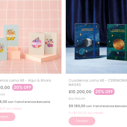
rnos Lomo A6 - Aquí & Ahora
Cuadernos Lomo A6 - CEREMONIA
MAGAS
20% OFF
60,00
20% OFF
$10.200,00
,00
$12.750,00
4,00
con
Transferencia Bancaria
$9.180,00
con
Transferencia Bancari
6,67
sin interés
6
x
$1.700,00
sin interés
mprar
Comprar