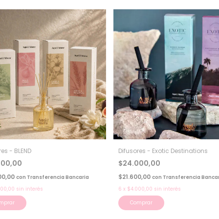
res - BLEND
Difusores - Exotic Destinations
000,00
$24.000,00
00,00
$21.600,00
con
Transferencia Bancaria
con
Transferencia Bancar
500,00
sin interés
6
x
$4.000,00
sin interés
mprar
Comprar