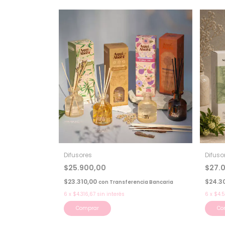
Difusores
Difuso
$25.900,00
$27.
$23.310,00
$24.3
con
Transferencia Bancaria
6
x
$4.316,67
sin interés
6
x
$4.
Comprar
Co