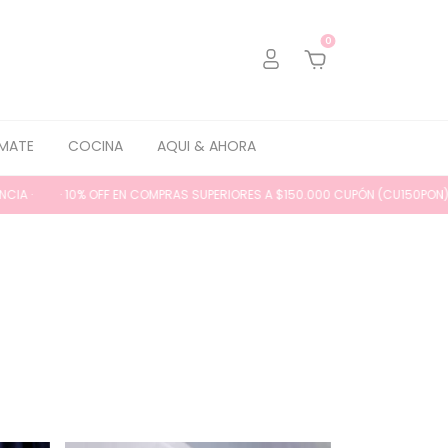
0
MATE
COCINA
AQUI & AHORA
· 10% OFF EN COMPRAS SUPERIORES A $150.000 CUPÓN (CU150PON) // ENVÍO