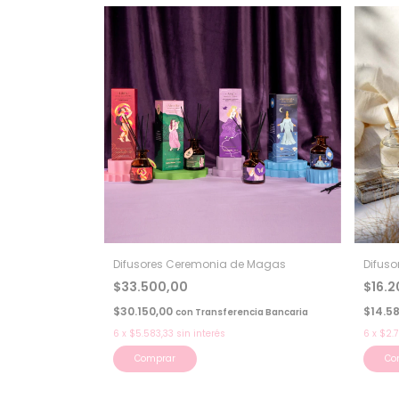
Difusores Ceremonia de Magas
Difuso
$33.500,00
$16.
$30.150,00
$14.5
con
Transferencia Bancaria
6
x
$5.583,33
sin interés
6
x
$2.
Comprar
Co