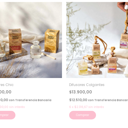
res Chic
Difusores Colgantes
200,00
$13.900,00
80,00
$12.510,00
con
Transferencia Bancaria
con
Transferencia Bancar
700,00
sin interés
6
x
$2.316,67
sin interés
mprar
Comprar